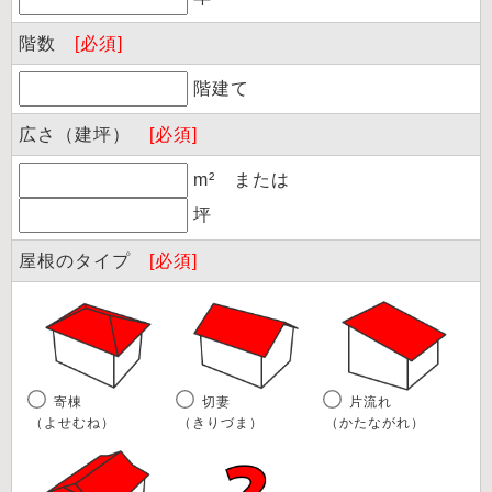
階数
[必須]
階建て
広さ（建坪）
[必須]
m² または
坪
屋根のタイプ
[必須]
寄棟
切妻
片流れ
（よせむね）
（きりづま）
（かたながれ）